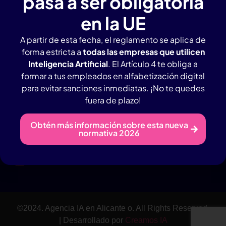
pasa a ser obligatoria
en la UE
Agencia IA en Alicante con amplia experiencia.
A partir de esta fecha, el reglamento se aplica de
forma estricta a
todas las empresas que utilicen
Inteligencia Artificial
. El Artículo 4 te obliga a
Contacto Rápido
formar a tus empleados en alfabetización digital
Tlf: 946983657
para evitar sanciones inmediatas. ¡No te quedes
Whatsapp: 619965803
fuera de plazo!
info@creamosia.com
Obtén más información sobre esta nueva
Menú
normativa 2026
Servicios
Contacto
©2024. Agencia IA en Alicante o. All Rights Reserved.
| Desarrollado por
Creamos IA