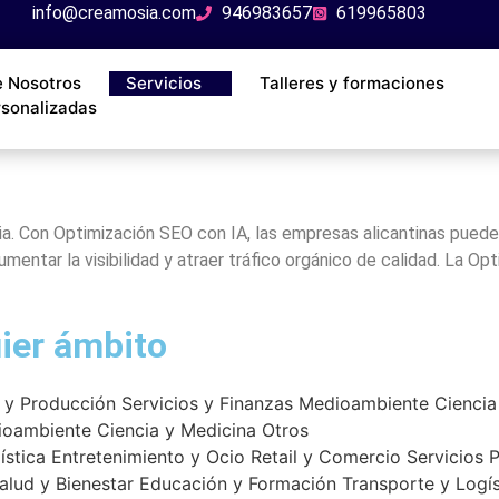
info@creamosia.com
946983657
619965803
e Nosotros
Servicios
Talleres y formaciones
rsonalizadas
ia. Con Optimización SEO con IA, las empresas alicantinas puede
ntar la visibilidad y atraer tráfico orgánico de calidad. La Opt
uier ámbito
a y Producción
Servicios y Finanzas
Medioambiente
Ciencia
ioambiente
Ciencia y Medicina
Otros
ística
Entretenimiento y Ocio
Retail y Comercio
Servicios 
alud y Bienestar
Educación y Formación
Transporte y Logís