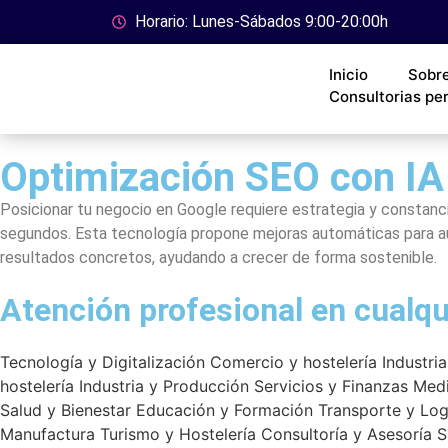
Horario: Lunes-Sábados 9:00-20:00h
Inicio
Sobr
Consultorias pe
Optimización SEO con IA
Posicionar tu negocio en Google requiere estrategia y constanc
segundos. Esta tecnología propone mejoras automáticas para aume
resultados concretos, ayudando a crecer de forma sostenible.
Atención profesional en cualq
Tecnología y Digitalización
Comercio y hostelería
Industri
hostelería
Industria y Producción
Servicios y Finanzas
Med
Salud y Bienestar
Educación y Formación
Transporte y Log
Manufactura
Turismo y Hostelería
Consultoría y Asesoría
S