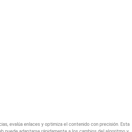
as, evalúa enlaces y optimiza el contenido con precisión. Esta
web puede adaptarse rápidamente a los cambios del algoritmo y