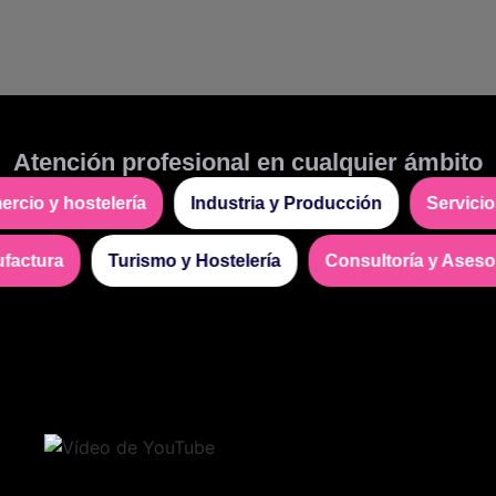
Atención profesional en cualquier ámbito
cio y hostelería
Industria y Producción
Servicio
nufactura
Turismo y Hostelería
Consultoría y Ases