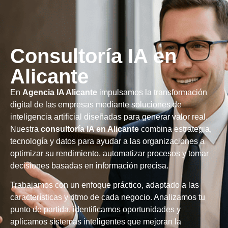
Consultoría IA en
Alicante
En
Agencia IA Alicante
impulsamos la transformación
digital de las empresas mediante soluciones de
inteligencia artificial diseñadas para generar valor real.
Nuestra
consultoría IA en Alicante
combina estrategia,
tecnología y datos para ayudar a las organizaciones a
optimizar su rendimiento, automatizar procesos y tomar
decisiones basadas en información precisa.
Trabajamos con un enfoque práctico, adaptado a las
características y ritmo de cada negocio. Analizamos tu
punto de partida, identificamos oportunidades y
aplicamos sistemas inteligentes que mejoran la