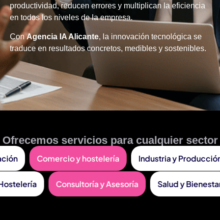
productividad, reducen errores y multiplican la eficiencia
en todos los niveles de la empresa.
Con
Agencia IA Alicante
, la innovación tecnológica se
traduce en resultados concretos, medibles y sostenibles.
Ofrecemos servicios para cualquier sector
n
Comercio y hostelería
Industria y Producción
ismo y Hostelería
Consultoría y Asesoría
Salud y B