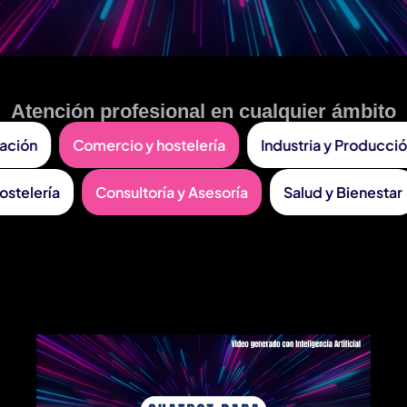
Atención profesional en cualquier ámbito
ación
Comercio y hostelería
Industria y Producción
 Hostelería
Consultoría y Asesoría
Salud y Bienest