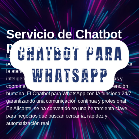
Servicio de Chatbot
para WhatsApp
Las empresas alicantinas están descubriendo el
potencial del Chatbot para WhatsApp con IA para mejorar
la atención al cliente y las ventas. Este sistema
inteligente responde al instante, gestiona consultas y
coordina pedidos o citas, sin necesidad de intervención
humana. El Chatbot para WhatsApp con IA funciona 24/7,
garantizando una comunicación continua y profesional.
En Alicante, se ha convertido en una herramienta clave
para negocios que buscan cercanía, rapidez y
automatización real.