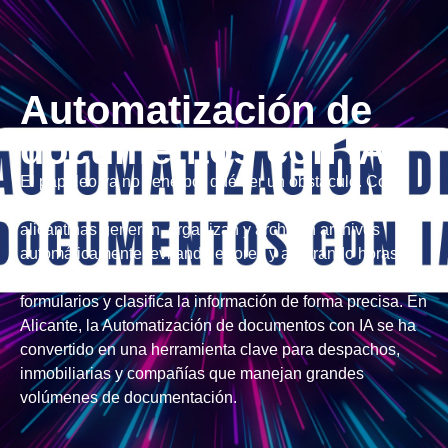
Automatización de
documentos con IA
El papeleo ya no tiene por qué ser un obstáculo. Con
Automatización de documentos con IA, las empresas
alicantinas generan, organizan y archivan archivos
automáticamente, evitando errores y ahorrando horas de
trabajo. Esta tecnología reconoce datos, completa
formularios y clasifica la información de forma precisa. En
Alicante, la Automatización de documentos con IA se ha
convertido en una herramienta clave para despachos,
inmobiliarias y compañías que manejan grandes
volúmenes de documentación.