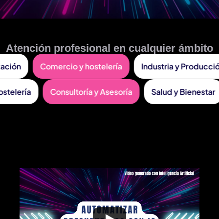
Atención profesional en cualquier ámbito
ación
Comercio y hostelería
Industria y Producción
 Hostelería
Consultoría y Asesoría
Salud y Bienest