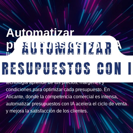
Automatizar
presupuestos con IA
Responder rápido y con precisión es clave para cerrar
ventas. Con Automatizar presupuestos con IA, las
empresas alicantinas pueden generar propuestas
automáticas, personalizadas y libres de errores. Esta
tecnología aprende de tus precios, márgenes y
condiciones para optimizar cada presupuesto. En
Alicante, donde la competencia comercial es intensa,
automatizar presupuestos con IA acelera el ciclo de venta
y mejora la satisfacción de los clientes.