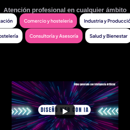
Atención profesional en cualquier ámbito
ón
Comercio y hostelería
Industria y Producción
mo y Hostelería
Consultoría y Asesoría
Salud y Bie