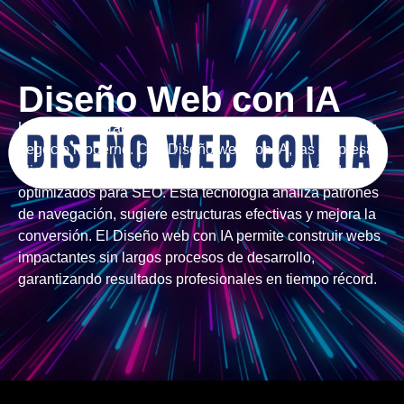
Diseño Web con IA
Una página atractiva y funcional es la base de cualquier
negocio moderno. Con Diseño web con IA, las empresas
alicantinas crean sitios adaptados al usuario, rápidos y
optimizados para SEO. Esta tecnología analiza patrones
de navegación, sugiere estructuras efectivas y mejora la
conversión. El Diseño web con IA permite construir webs
impactantes sin largos procesos de desarrollo,
garantizando resultados profesionales en tiempo récord.