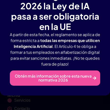
empresas
2026 la Ley de IA
pasa a ser obligatoria
en la UE
A partir de esta fecha, el reglamento se aplica de
forma estricta a
todas las empresas que utilicen
Inteligencia Artificial
. El Artículo 4 te obliga a
Agencia IA en Alicante con amplia experiencia.
formar a tus empleados en alfabetización digital
para evitar sanciones inmediatas. ¡No te quedes
Contacto Rápido
fuera de plazo!
Tlf: 946983657
Obtén más información sobre esta nueva
Whatsapp: 619965803
normativa 2026
info@creamosia.com
Menú
Servicios
Contacto