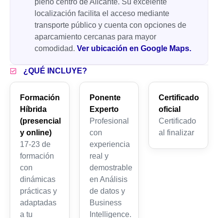
pleno centro de Alicante. Su excelente
localización facilita el acceso mediante
transporte público y cuenta con opciones de
aparcamiento cercanas para mayor
comodidad.
Ver ubicación en Google Maps.
¿QUÉ INCLUYE?
Formación
Ponente
Certificado
Híbrida
Experto
oficial
(presencial
Profesional
Certificado
y online)
con
al finalizar
17-23 de
experiencia
formación
real y
con
demostrable
dinámicas
en Análisis
prácticas y
de datos y
adaptadas
Business
a tu
Intelligence.