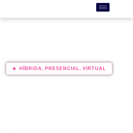
HÍBRIDA
,
PRESENCIAL
,
VIRTUAL
Curso de Análisis de
datos y Business
Intelligence en Alicante
para empresas