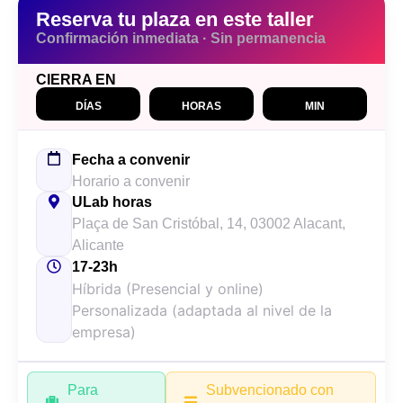
Reserva tu plaza en este taller
Confirmación inmediata · Sin permanencia
CIERRA EN
DÍAS
HORAS
MIN
Fecha a convenir
Horario a convenir
ULab horas
Plaça de San Cristóbal, 14, 03002 Alacant,
Alicante
17-23h
Híbrida (Presencial y online)
Personalizada (adaptada al nivel de la
empresa)
Para
Subvencionado con