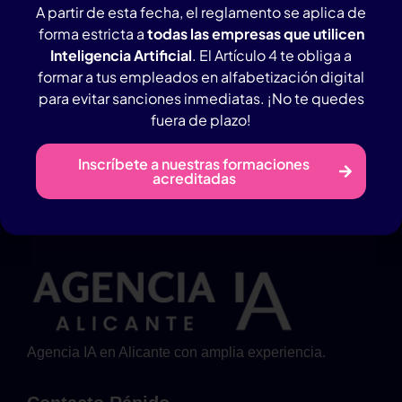
A partir de esta fecha, el reglamento se aplica de
empresas
forma estricta a
todas las empresas que utilicen
Inteligencia Artificial
. El Artículo 4 te obliga a
Curso de Productividad
formar a tus empleados en alfabetización digital
para evitar sanciones inmediatas. ¡No te quedes
empresarial con Microsoft
fuera de plazo!
365 en Alicante aplicado a
Inscríbete a nuestras formaciones
empresas
acreditadas
Agencia IA en Alicante con amplia experiencia.