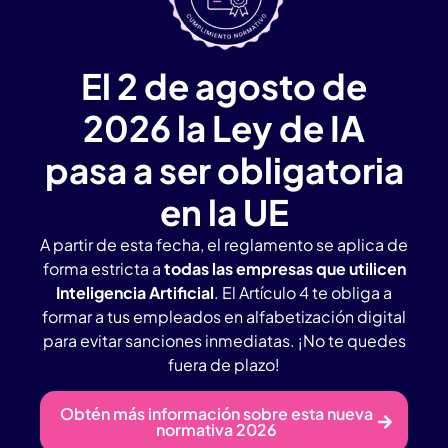
digital en Alicante para
empresas
El 2 de agosto de
Curso de Productividad
2026 la Ley de IA
empresarial con Microsoft
pasa a ser obligatoria
365 en Alicante aplicado a
en la UE
empresas
A partir de esta fecha, el reglamento se aplica de
forma estricta a
todas las empresas que utilicen
Inteligencia Artificial
. El Artículo 4 te obliga a
formar a tus empleados en alfabetización digital
para evitar sanciones inmediatas. ¡No te quedes
fuera de plazo!
Agencia IA en Alicante con amplia experiencia.
Obtén más información sobre esta nueva
normativa 2026